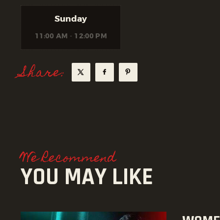
Sunday
11:00 AM
-
12:00 PM
Share:
We Recommend
YOU MAY LIKE