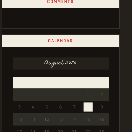
COMMENTS
CALENDAR
August 2026
Mon
Tue
Wed
Thu
Fri
Sat
Sun
1
2
3
4
5
6
7
8
9
10
11
12
13
14
15
16
17
18
19
20
21
22
23