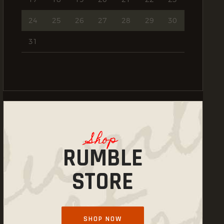
24
25
26
27
28
29
30
31
Shop
RUMBLE
STORE
SHOP NOW