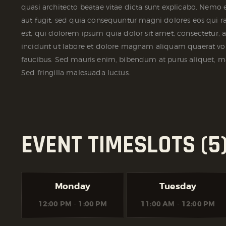
quasi architecto beatae vitae dicta sunt explicabo. Nemo 
aut fugit, sed quia consequuntur magni dolores eos qui 
est, qui dolorem ipsum quia dolor sit amet, consectetur,
incidunt ut labore et dolore magnam aliquam quaerat vo
faucibus. Sed mauris enim, bibendum at purus aliquet, maxi
Sed fringilla malesuada luctus.
EVENT TIMESLOTS (5
Monday
Tuesday
12:00 PM
-
1:00 PM
11:00 AM
-
12:00 PM