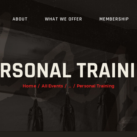
HOME
ABOUT
WHAT WE OFFER
MEMBERSHIP
OUR TEAM
ABOUT
WHAT WE OFFER
RSONAL TRAIN
MEMBERSHIP
PROGRAMS
Home
All Events
...
Personal Training
SCHEDULE
APPLICATION FORM
CONTACT